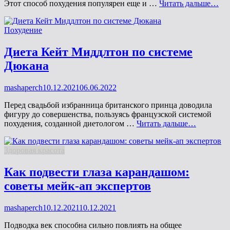
То
Этот способ похудения популярен еще и …
Читать дальше…
дие
два
Рубрики
Похудение
ва
для
ст
Диета Кейт Миддлтон по системе
фи
Дюкана
Опубликовано
mashaperch
10.12.2021
06.06.2022
на
Перед свадьбой избранница британского принца доводила
фигуру до совершенства, пользуясь французской системой
Диета
похудения, созданной диетологом …
Читать дальше…
Кейт
Миддлто
Рубрики
Здоровая красота
по
системе
Дюкана
Как подвести глаза карандашом:
советы мейк-ап экспертов
Опубликовано
mashaperch
10.12.2021
10.12.2021
на
Подводка век способна сильно повлиять на общее