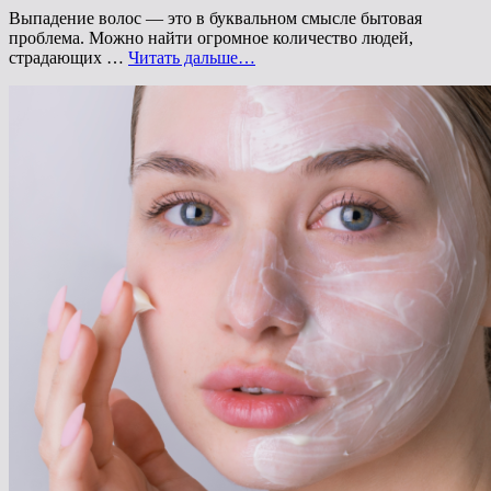
Выпадение волос — это в буквальном смысле бытовая
проблема. Можно найти огромное количество людей,
Почему
страдающих …
Читать дальше…
сильно
выпадают
волосы
на
голове:
5
основных
причин