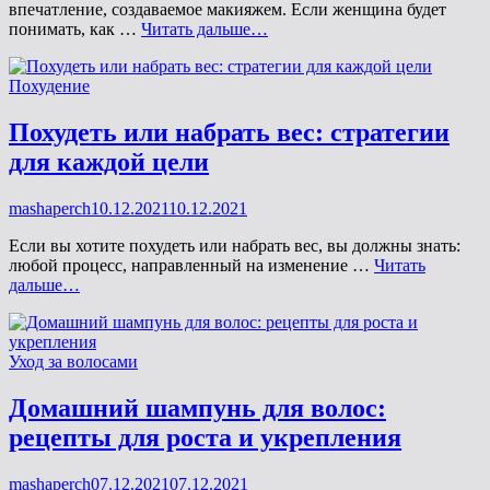
впечатление, создаваемое макияжем. Если женщина будет
Как
понимать, как …
Читать дальше…
подвести
глаза
Рубрики
Похудение
карандашом:
советы
мейк-
Похудеть или набрать вес: стратегии
ап
для каждой цели
экспертов
Опубликовано
mashaperch
10.12.2021
10.12.2021
на
Если вы хотите похудеть или набрать вес, вы должны знать:
любой процесс, направленный на изменение …
Читать
Похудеть
дальше…
или
набрать
вес:
Рубрики
Уход за волосами
стратегии
для
каждой
Домашний шампунь для волос:
цели
рецепты для роста и укрепления
Опубликовано
mashaperch
07.12.2021
07.12.2021