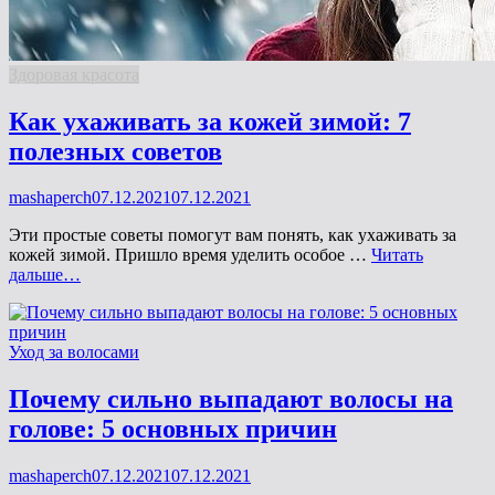
Рубрики
Здоровая красота
Как ухаживать за кожей зимой: 7
полезных советов
Опубликовано
mashaperch
07.12.2021
07.12.2021
на
Эти простые советы помогут вам понять, как ухаживать за
кожей зимой. Пришло время уделить особое …
Читать
Как
дальше…
ухаживать
за
кожей
Рубрики
Уход за волосами
зимой:
7
полезных
Почему сильно выпадают волосы на
советов
голове: 5 основных причин
Опубликовано
mashaperch
07.12.2021
07.12.2021
на