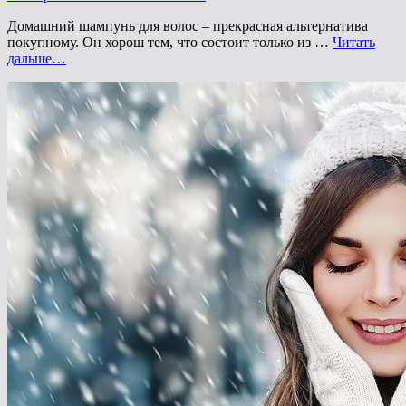
на
Домашний шампунь для волос – прекрасная альтернатива
покупному. Он хорош тем, что состоит только из …
Читать
Домашний
дальше…
шампунь
для
волос:
рецепты
для
роста
и
укрепления