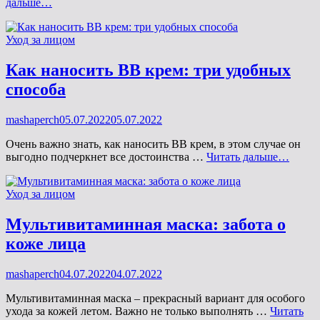
Поверхностный
дальше…
пилинг
для
Рубрики
Уход за лицом
лица:
описание
и
Как наносить BB крем: три удобных
рецепты
способа
Опубликовано
mashaperch
05.07.2022
05.07.2022
на
Очень важно знать, как наносить ВВ крем, в этом случае он
Как
выгодно подчеркнет все достоинства …
Читать дальше…
нанос
BB
Рубрики
Уход за лицом
крем:
три
удобн
Мультивитаминная маска: забота о
спосо
коже лица
Опубликовано
mashaperch
04.07.2022
04.07.2022
на
Мультивитаминная маска – прекрасный вариант для особого
ухода за кожей летом. Важно не только выполнять …
Читать