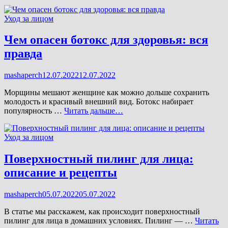
коллагена
в
Рубрики
Уход за лицом
организме:
причины,
симптомы,
Чем опасен ботокс для здоровья: вся
решение
правда
Опубликовано
mashaperch
12.07.2022
12.07.2022
на
Морщины мешают женщине как можно дольше сохранить
молодость и красивый внешний вид. Ботокс набирает
Чем
популярность …
Читать дальше…
опасен
ботокс
Рубрики
Уход за лицом
для
здоровья:
вся
Поверхностный пилинг для лица:
правда
описание и рецепты
Опубликовано
mashaperch
05.07.2022
05.07.2022
на
В статье мы расскажем, как происходит поверхностный
пилинг для лица в домашних условиях. Пилинг — …
Читать