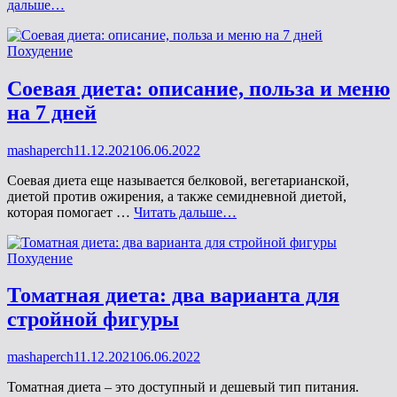
Мультивитаминная
дальше…
маска:
забота
Рубрики
Похудение
о
коже
лица
Соевая диета: описание, польза и меню
на 7 дней
Опубликовано
mashaperch
11.12.2021
06.06.2022
на
Соевая диета еще называется белковой, вегетарианской,
диетой против ожирения, а также семидневной диетой,
Соевая
которая помогает …
Читать дальше…
диета:
описание,
Рубрики
Похудение
польза
и
меню
Томатная диета: два варианта для
на
стройной фигуры
7
дней
Опубликовано
mashaperch
11.12.2021
06.06.2022
на
Томатная диета – это доступный и дешевый тип питания.