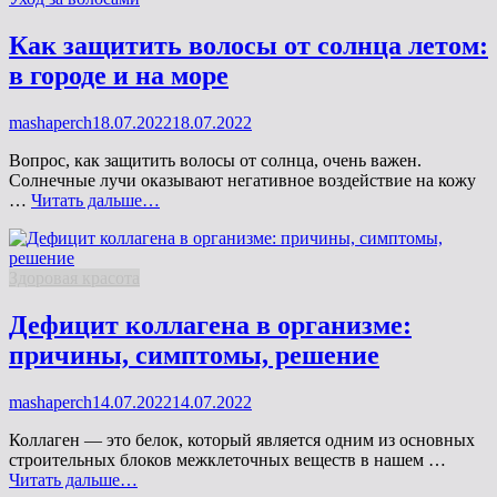
Как защитить волосы от солнца летом:
в городе и на море
Опубликовано
mashaperch
18.07.2022
18.07.2022
на
Вопрос, как защитить волосы от солнца, очень важен.
Солнечные лучи оказывают негативное воздействие на кожу
Как
…
Читать дальше…
защитить
волосы
от
Рубрики
Здоровая красота
солнца
летом:
в
Дефицит коллагена в организме:
городе
причины, симптомы, решение
и
на
море
Опубликовано
mashaperch
14.07.2022
14.07.2022
на
Коллаген — это белок, который является одним из основных
строительных блоков межклеточных веществ в нашем …
Дефицит
Читать дальше…