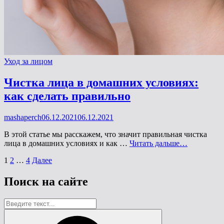
Рубрики
Уход за лицом
Чистка лица в домашних условиях:
как сделать правильно
Опубликовано
mashaperch
06.12.2021
06.12.2021
на
В этой статье мы расскажем, что значит правильная чистка
Чистка
лица в домашних условиях и как …
Читать дальше…
лица
Навигация
Страница
Страница
Страница
1
2
…
4
Далее
в
домашних
по
условиях:
Поиск на сайте
записям
как
сделать
Найти:
правильно
Поиск