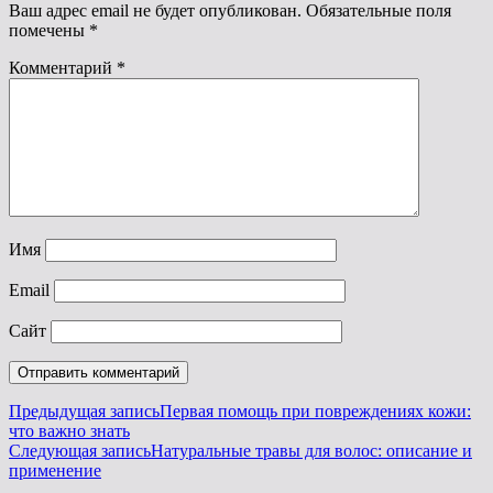
Ваш адрес email не будет опубликован.
Обязательные поля
помечены
*
Комментарий
*
Имя
Email
Сайт
Навигация
Предыдущая запись
Первая помощь при повреждениях кожи:
Предыдущая
что важно знать
по
запись
Следующая запись
Натуральные травы для волос: описание и
записям
Следующая
применение
запись