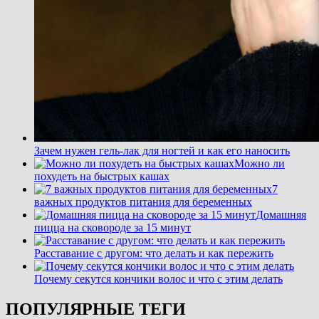
Зачем нужен гель-лак для ногтей и как его наносить
Можно ли
похудеть на быстрых кашах
7
важных продуктов питания для беременных
Домашняя
пицца на сковороде за 15 минут
Расставание с другом: что делать и как пережить
Почему секутся кончики волос и что с этим делать
ПОПУЛЯРНЫЕ ТЕГИ