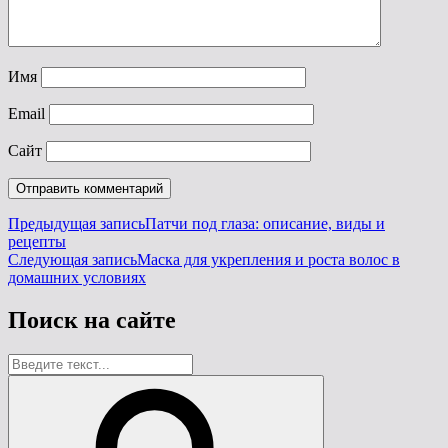
Имя
Email
Сайт
Навигация
Предыдущая запись
Патчи под глаза: описание, виды и
Предыдущая
рецепты
по
запись
Следующая запись
Маска для укрепления и роста волос в
записям
Следующая
домашних условиях
запись
Поиск на сайте
Найти:
Поиск